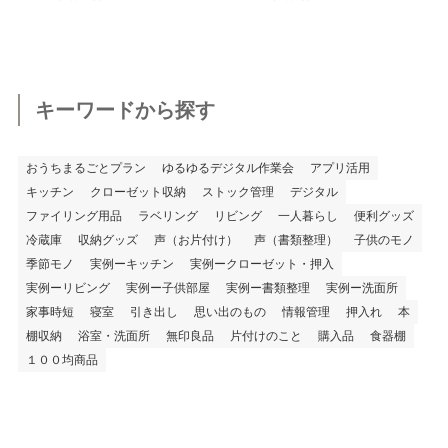
キーワードから探す
おうちまるごとプラン
ゆるゆるデジタル作業会
アプリ活用
キッチン
クローゼット収納
ストック管理
デジタル
ファイリング用品
ラベリング
リビング
一人暮らし
便利グッズ
冷蔵庫
収納グッズ
声（お片付け）
声（書類整理）
子供のモノ
季節モノ
実例ーキッチン
実例ークローゼット・押入
実例ーリビング
実例ー子供部屋
実例ー書類整理
実例ー洗面所
家事時短
寝室
引き出し
思い出のもの
情報管理
押入れ
本
棚収納
浴室・洗面所
無印良品
片付けのこと
購入品
食器棚
１００均商品