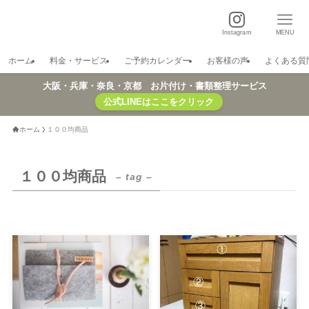
Instagram
MENU
ホーム
料金・サービス
ご予約カレンダー
お客様の声
よくある質
大阪・兵庫・奈良・京都 お片付け・書類整理サービス
公式LINEはここをクリック
ホーム
１００均商品
１００均商品
– tag –