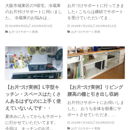
大阪市城東区のY様宅。冷蔵庫
お片づけサポートに行ってきま
のお片付けサポートに伺いまし
した♪ こちらは継続でサポート
た。 冷蔵庫のお悩みは...
を受けていただいてま...
2019年8月6日
2023年8月23日
2019年7月24日
2023年8月12日
お片づけサポート実例
お片づけサポート実例
【お片づけ実例】L字型キ
【お片づけ実例】リビング
ッチン・スペースはたくさ
腰高の棚と引き出し収納
んあるはずなのに上手く使
お片付けサポートにお伺いしま
えていないんです・・
した。 おうち全体を順番にサ
ポートさせていただき、...
夏休みに入ってからもサポート
に行かせていただいてます。
2019年7月19日
2019年8月2日
今回は、キッチンのお片...
お片づけサポート実例