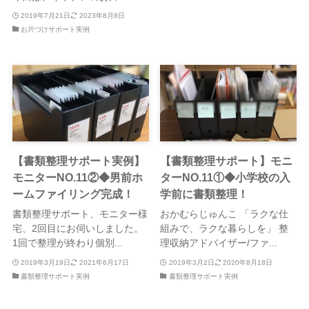
2019年7月21日
2023年8月8日
お片づけサポート実例
【書類整理サポート実例】
【書類整理サポート】モニ
モニターNO.11②◆男前ホ
ターNO.11①◆小学校の入
ームファイリング完成！
学前に書類整理！
書類整理サポート、モニター様
おかむらじゅんこ 「ラクな仕
宅、2回目にお伺いしました。
組みで、ラクな暮らしを」 整
1回で整理が終わり個別...
理収納アドバイザー/ファ...
2019年3月19日
2021年6月17日
2019年3月2日
2020年8月18日
書類整理サポート実例
書類整理サポート実例