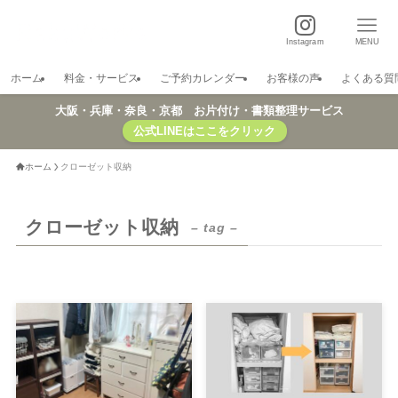
Instagram
MENU
ホーム
料金・サービス
ご予約カレンダー
お客様の声
よくある質
大阪・兵庫・奈良・京都 お片付け・書類整理サービス
公式LINEはここをクリック
ホーム
クローゼット収納
クローゼット収納
– tag –