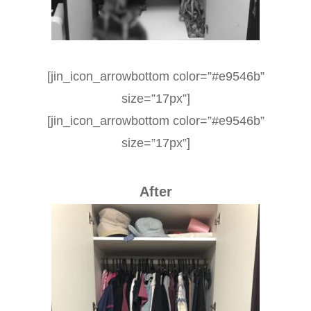
[jin_icon_arrowbottom color=”#e9546b”
size=”17px”]
[jin_icon_arrowbottom color=”#e9546b”
size=”17px”]
After