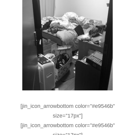
[jin_icon_arrowbottom color=”#e9546b”
size=”17px”]
[jin_icon_arrowbottom color=”#e9546b”
size=”17px”]