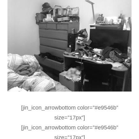
[jin_icon_arrowbottom color=”#e9546b”
size=”17px”]
[jin_icon_arrowbottom color=”#e9546b”
size=”17px”]