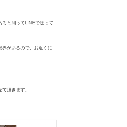
ると測ってLINEで送って
限界があるので、お近くに
せて頂きます
。