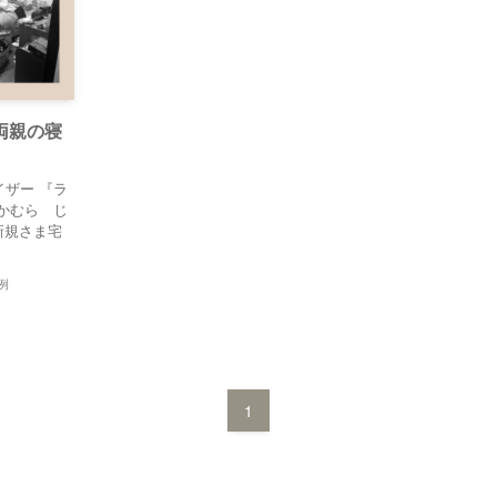
両親の寝
ザー 『ラ
かむら じ
新規さま宅
例
1