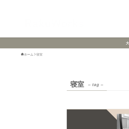
ホーム
寝室
寝室
– tag –