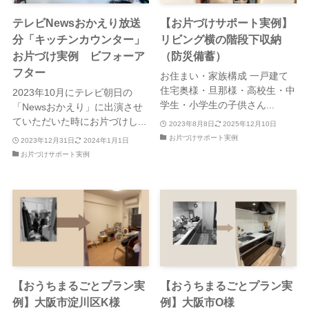
テレビNewsおかえり放送
【お片づけサポート実例】
分「キッチンカウンター」
リビング横の階段下収納
お片づけ実例 ビフォーア
（防災備蓄）
フター
お住まい・家族構成 一戸建て
住宅奥様・旦那様・高校生・中
2023年10月にテレビ朝日の
学生・小学生の子供さん...
「Newsおかえり」に出演させ
ていただいた時にお片づけし...
2023年8月8日
2025年12月10日
お片づけサポート実例
2023年12月31日
2024年1月1日
お片づけサポート実例
【おうちまるごとプラン実
【おうちまるごとプラン実
例】大阪市淀川区K様
例】大阪市O様