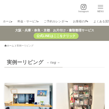
Instagram
MENU
ホーム
料金・サービス
ご予約カレンダー
お客様の声
よくある質
大阪・兵庫・奈良・京都 お片付け・書類整理サービス
公式LINEはここをクリック
ホーム
実例ーリビング
実例ーリビング
– tag –