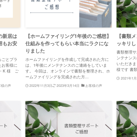
の新居は
【ホームファイリング1年後のご感想】
【書類メ
用もお安
仕組みを作ってもらい本当にラクにな
ッキリし
りました
書類整理サ
ンテナンス
るごとプラ
ホームファイリングを作成して完成された方に
いただきまし
たお客様に
は、1年後にメンテナンスのご連絡をしていま
様です 書類
・K 様 ご
す。 今回は、オンラインで書類を整理され、ホ
ームファイリングを完成された方...
2021年1月
客様の声
2022年11月3日
2023年3月14日
お客様の声