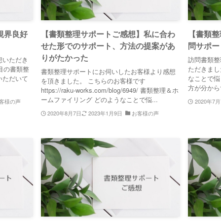
視界良好
【書類整理サポートご感想】私に合わ
【書類整
せた形でのサポート、方法の提案があ
問サポー
りがたかった
想いただき
訪問書類整
目の書類整
ただきまし
書類整理サポートにお伺いしたお客様より感想
いただいて
なことで悩
を頂きました。 こちらのお客様です
方が分から
https://raku-works.com/blog/6949/ 書類整理＆ホ
ームファイリング どのようなことで悩...
客様の声
2020年7
2020年8月7日
2023年1月9日
お客様の声