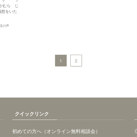
かむら じ
感想をいた
様の声
1
2
クイックリンク
初めての方へ（オンライン無料相談会）