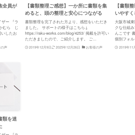
族全員が
【書類整理ご感想】一か所に書類を集
【書類整
めると、頭の整理と安心につながる
いやすく
ザー 『ラ
書類整理を完了された方より、感想をいただき
大阪市城東
かむら じ
ました。 サポートの様子はこちら↓
クな仕組み
伺いしたお
https://raku-works.com/blog/4253/ 掲載を許可い
んこです 
ただきましたので、ご紹介します。 ご...
個別フォル
様の声
2019年12月9日
2025年12月26日
お客様の声
2019年11
書類を迷
た
ザー 『ラ