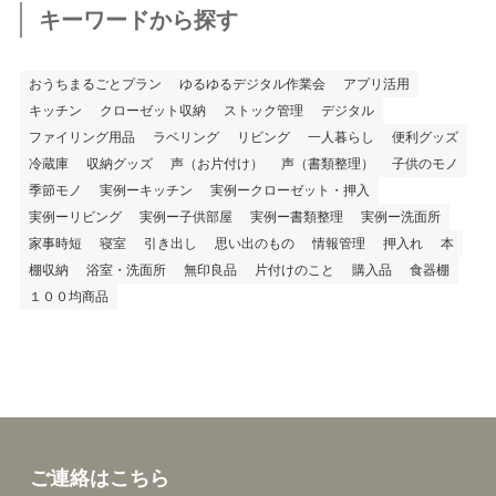
キーワードから探す
おうちまるごとプラン
ゆるゆるデジタル作業会
アプリ活用
キッチン
クローゼット収納
ストック管理
デジタル
ファイリング用品
ラベリング
リビング
一人暮らし
便利グッズ
冷蔵庫
収納グッズ
声（お片付け）
声（書類整理）
子供のモノ
季節モノ
実例ーキッチン
実例ークローゼット・押入
実例ーリビング
実例ー子供部屋
実例ー書類整理
実例ー洗面所
家事時短
寝室
引き出し
思い出のもの
情報管理
押入れ
本
棚収納
浴室・洗面所
無印良品
片付けのこと
購入品
食器棚
１００均商品
ご連絡はこちら