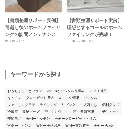
【書類整理サポート実例】
【書類整理サポート実例】
引越し後のホームファイリ
理想とするゴールのホーム
ングの訪問メンテナンス
ファイリングが完成！
2021年1月16日
2020年10月21日
キーワードから探す
おうちまるごとプラン
ゆるゆるデジタル作業会
アプリ活用
キッチン
クローゼット収納
ストック管理
デジタル
ファイリング用品
ラベリング
リビング
一人暮らし
便利グッズ
冷蔵庫
収納グッズ
声（お片付け）
声（書類整理）
子供のモノ
季節モノ
実例ーキッチン
実例ークローゼット・押入
実例ーリビング
実例ー子供部屋
実例ー書類整理
実例ー洗面所