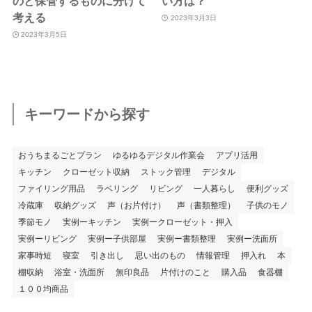
のと保管するものに分けて
い方は？
考える
2023年3月3日
2023年3月5日
キーワードから探す
おうちまるごとプラン
ゆるゆるデジタル作業会
アプリ活用
キッチン
クローゼット収納
ストック管理
デジタル
ファイリング用品
ラベリング
リビング
一人暮らし
便利グッズ
冷蔵庫
収納グッズ
声（お片付け）
声（書類整理）
子供のモノ
季節モノ
実例ーキッチン
実例ークローゼット・押入
実例ーリビング
実例ー子供部屋
実例ー書類整理
実例ー洗面所
家事時短
寝室
引き出し
思い出のもの
情報管理
押入れ
本
棚収納
浴室・洗面所
無印良品
片付けのこと
購入品
食器棚
１００均商品