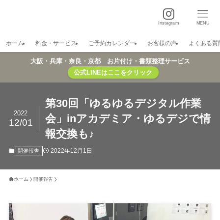
Instagram
MENU
ホーム
料金・サービス
ご予約カレンダー
お客様の声
よくある質
大阪・兵庫・奈良・京都 お片付け・書類整理サービス
公式LINEはここをクリック
第30回「ゆるゆるデジタル作業
2022
会」inアカデミア・ゆるデジで情
12/01
報交換も♪
2022年12月1日
開催報告
ホーム
開催報告