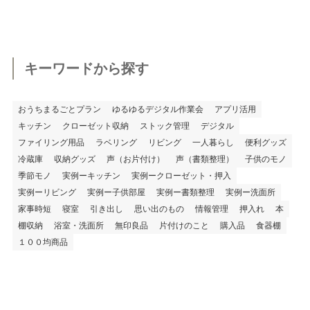
キーワードから探す
おうちまるごとプラン
ゆるゆるデジタル作業会
アプリ活用
キッチン
クローゼット収納
ストック管理
デジタル
ファイリング用品
ラベリング
リビング
一人暮らし
便利グッズ
冷蔵庫
収納グッズ
声（お片付け）
声（書類整理）
子供のモノ
季節モノ
実例ーキッチン
実例ークローゼット・押入
実例ーリビング
実例ー子供部屋
実例ー書類整理
実例ー洗面所
家事時短
寝室
引き出し
思い出のもの
情報管理
押入れ
本
棚収納
浴室・洗面所
無印良品
片付けのこと
購入品
食器棚
１００均商品